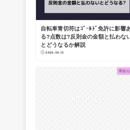
自転車青切符はｺﾞｰﾙﾄﾞ免許に影響
る?点数は?反則金の金額と払わな
とどうなるか解説
2026.04.15
季節の