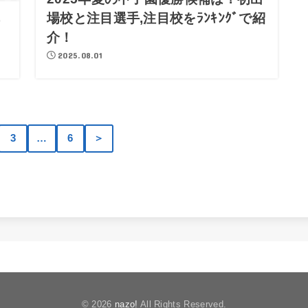
場校と注目選手,注目校をﾗﾝｷﾝｸﾞで紹
ー
介！
2025.08.01
3
…
6
＞
© 2026
nazo!
All Rights Reserved.