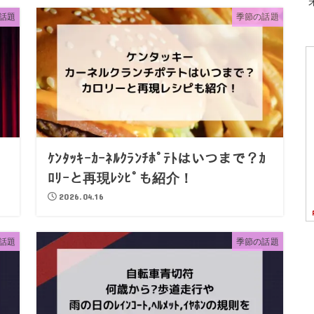
話題
季節の話題
ｹﾝﾀｯｷｰｶｰﾈﾙｸﾗﾝﾁﾎﾟﾃﾄはいつまで？ｶ
ﾛﾘｰと再現ﾚｼﾋﾟも紹介！
2026.04.16
話題
季節の話題