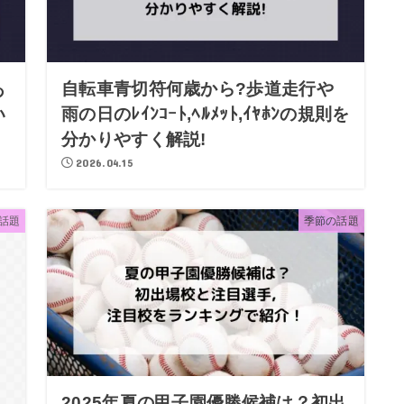
あ
自転車青切符何歳から?歩道走行や
い
雨の日のﾚｲﾝｺｰﾄ,ﾍﾙﾒｯﾄ,ｲﾔﾎﾝの規則を
分かりやすく解説!
2026.04.15
話題
季節の話題
2025年夏の甲子園優勝候補は？初出