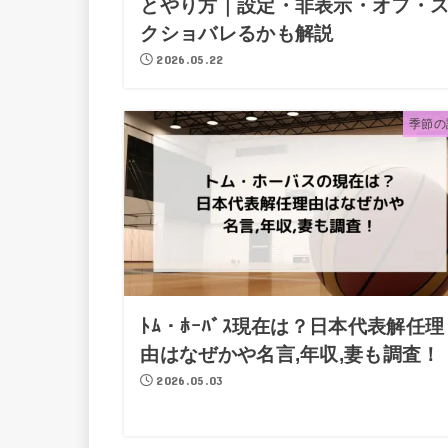
とやり方｜設定・非表示・オフ・
クショバレるかも解説
2026.05.22
季節の
ﾄﾑ・ﾎｰﾊﾞｽ現在は？日本代表解任理
由はなぜかや名言,年収,妻も調査！
2026.05.03