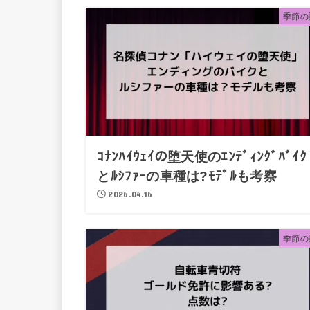
季節の
ｺﾅﾝﾊｲｳｪｲの堕天使のｴﾝﾃﾞｨﾝｸﾞﾊﾞｲｸ
とﾙｼﾌｧｰの車種は?ﾓﾃﾞﾙも考察
2026.04.16
季節の