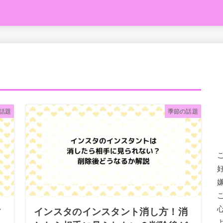
話題
季節の話題
方
インスタのインスタント消し方！消