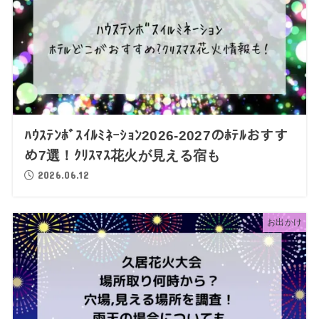
ﾊｳｽﾃﾝﾎﾞｽｲﾙﾐﾈｰｼｮﾝ2026-2027のﾎﾃﾙおすす
め7選！ｸﾘｽﾏｽ花火が見える宿も
2026.06.12
お出かけ