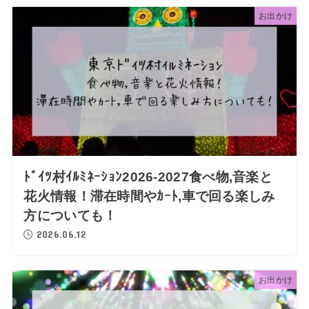
お出かけ
ﾄﾞｲﾂ村ｲﾙﾐﾈｰｼｮﾝ2026-2027食べ物,音楽と
花火情報！滞在時間やｶｰﾄ,車で回る楽しみ
方についても！
2026.06.12
お出かけ