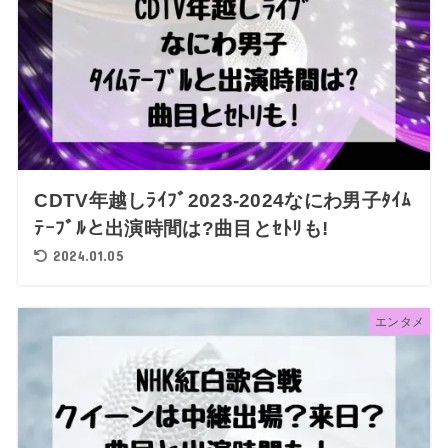
CDTV年越しﾗｲﾌﾞ2023-2024なにわ男子ﾀｲﾑ
ﾃｰﾌﾞﾙと出演時間は?曲目とｾﾄﾘも!
2024.01.05
エンタメ