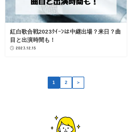
紅白歌合戦2023ｸｲｰﾝは中継出場？来日？曲
目と出演時間も！
2023.12.15
1
2
＞