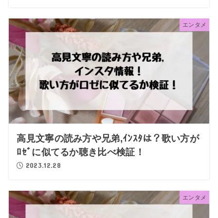
エンタメ
高見文寧の読み方や兄弟,ｲﾝｽﾀは？歌い方が
ﾛｾﾞに似てるか聴き比べ検証！
2023.12.28
エンタメ