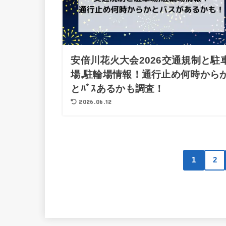
安倍川花火大会2026交通規制と駐
場,駐輪場情報！通行止め何時から
とﾊﾞｽあるかも調査！
2026.06.12
1
2