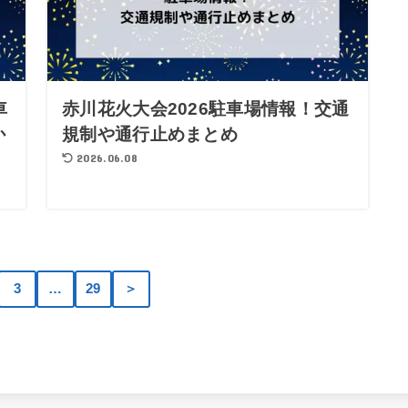
車
赤川花火大会2026駐車場情報！交通
か
規制や通行止めまとめ
2026.06.08
3
…
29
＞