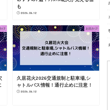
も
2026.06.12
かけ
お出かけ
穴
久居花火2026交通規制と駐車場,シ
に
ャトルバス情報！通行止めに注意！
2026.06.12