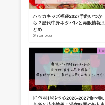
ハッカキッズ福袋2027予約いつか
ら？歴代中身ネタバレと再販情報
とめ
2026.06.12
お出
ﾄﾞｲﾂ村ｲﾙﾐﾈｰｼｮﾝ2026-2027食べ物,
音楽と花火情報！滞在時間やｶｰﾄ,車