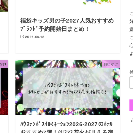
福袋キッズ男の子2027人気おすすめ
ま
ﾌﾞﾗﾝﾄﾞ予約開始日まとめ！
2026.06.12
かけ
お出かけ
ﾊｳｽﾃﾝﾎﾞｽｲﾙﾐﾈｰｼｮﾝ2026-2027のﾎﾃﾙ
おすすめ7選！ｸﾘｽﾏｽ花火が見える宿