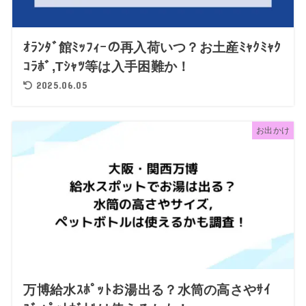
ｵﾗﾝﾀﾞ館ﾐｯﾌｨｰの再入荷いつ？お土産ﾐｬｸﾐｬｸ
ｺﾗﾎﾞ,Tｼｬﾂ等は入手困難か！
2025.06.05
お出かけ
万博給水ｽﾎﾟｯﾄお湯出る？水筒の高さやｻｲ