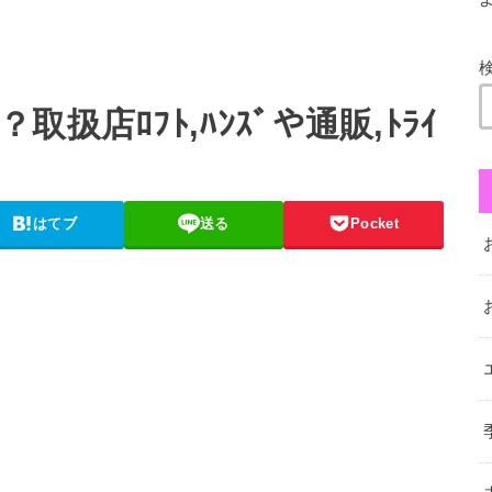
店ﾛﾌﾄ,ﾊﾝｽﾞや通販,ﾄﾗｲ
はてブ
送る
Pocket