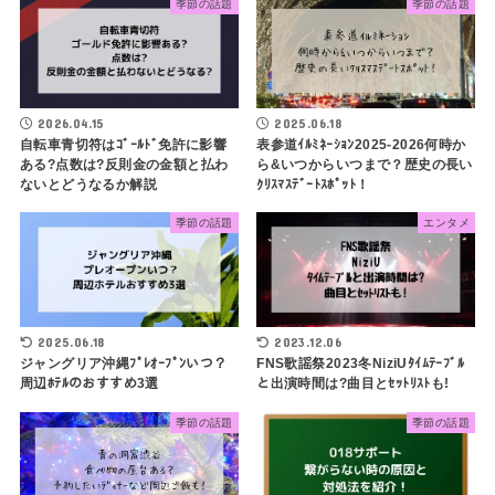
季節の話題
季節の話題
2026.04.15
2025.06.18
自転車青切符はｺﾞｰﾙﾄﾞ免許に影響
表参道ｲﾙﾐﾈｰｼｮﾝ2025-2026何時か
ある?点数は?反則金の金額と払わ
ら&いつからいつまで？歴史の長い
ないとどうなるか解説
ｸﾘｽﾏｽﾃﾞｰﾄｽﾎﾟｯﾄ！
季節の話題
エンタメ
2025.06.18
2023.12.06
ジャングリア沖縄ﾌﾟﾚｵｰﾌﾟﾝいつ？
FNS歌謡祭2023冬NiziUﾀｲﾑﾃｰﾌﾞﾙ
周辺ﾎﾃﾙのおすすめ3選
と出演時間は?曲目とｾｯﾄﾘｽﾄも!
季節の話題
季節の話題