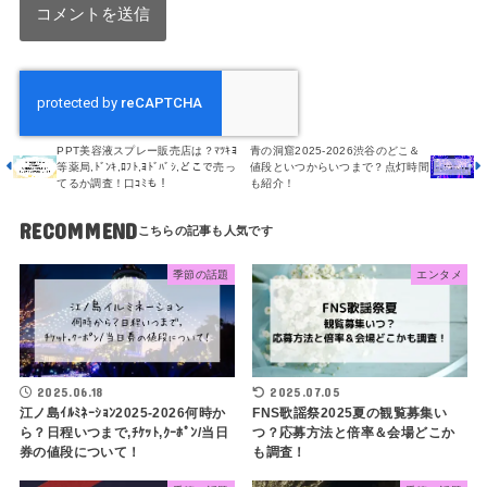
PPT美容液スプレー販売店は？ﾏﾂｷﾖ
青の洞窟2025-2026渋谷のどこ＆
等薬局,ﾄﾞﾝｷ,ﾛﾌﾄ,ﾖﾄﾞﾊﾞｼ,どこで売っ
値段といつからいつまで？点灯時間
てるか調査！口ｺﾐも！
も紹介！
RECOMMEND
季節の話題
エンタメ
2025.06.18
2025.07.05
江ノ島ｲﾙﾐﾈｰｼｮﾝ2025-2026何時か
FNS歌謡祭2025夏の観覧募集い
ら？日程いつまで,ﾁｹｯﾄ,ｸｰﾎﾟﾝ/当日
つ？応募方法と倍率＆会場どこか
券の値段について！
も調査！