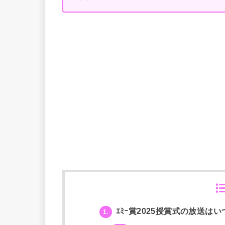
ｴﾐｰ賞2025授賞式の放送は
1.