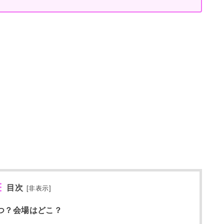
目次
[
非表示
]
いつ？会場はどこ？