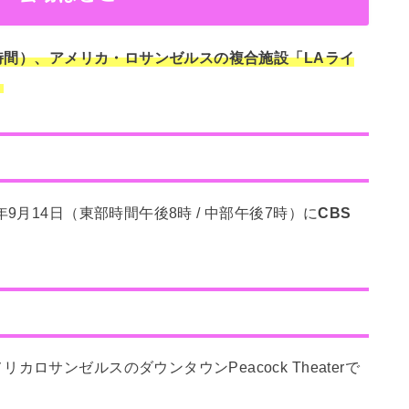
現地時間）、アメリカ・ロサンゼルスの複合施設「LAライ
。
9月14日（東部時間午後8時 / 中部午後7時）に
CBS
サンゼルスのダウンタウンPeacock Theaterで