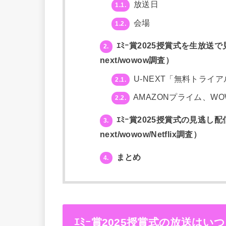
放送日
1.1.
会場
1.2.
ｴﾐｰ賞2025授賞式を生放送で見たい
2.
next/wowow調査）
U-NEXT「無料トライア
2.1.
AMAZONプライム、WOWO
2.2.
ｴﾐｰ賞2025授賞式の見逃し配信も
3.
next/wowow/Netflix調査）
まとめ
4.
ｴﾐｰ賞2025授賞式の放送は