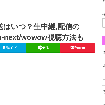
放送はいつ？生中継,配信の
ｲﾑ/u-next/wowow視聴方法も
はてブ
送る
Pocket