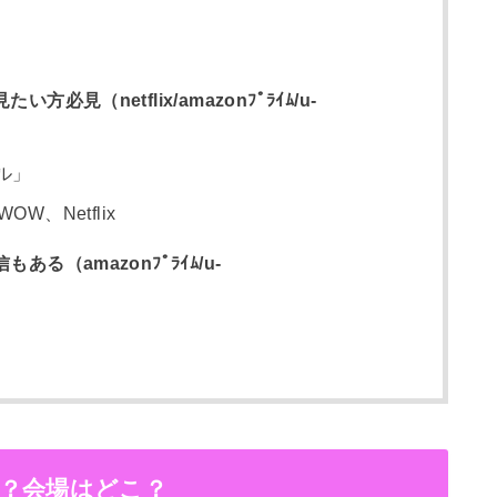
方必見（netflix/amazonﾌﾟﾗｲﾑ/u-
ル」
W、Netflix
ある（amazonﾌﾟﾗｲﾑ/u-
いつ？会場はどこ？