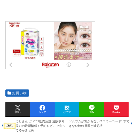
お買い物
ポスト
シェア
はてブ
送る
Pocket
にじさんじﾁｯﾌﾟｽ販売店舗,通販取り
ツムツムが繋がらない？エラーコード1でで
扱いの最新情報！予約やどこで売っ
きない時の原因と対処法
てるかまとめ