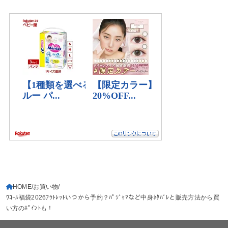
HOME
お買い物
ﾜｺｰﾙ福袋2026ｱｳﾄﾚｯﾄいつから予約？ﾊﾟｼﾞｬﾏなど中身ﾈﾀﾊﾞﾚと販売方法から買
い方のﾎﾟｲﾝﾄも！