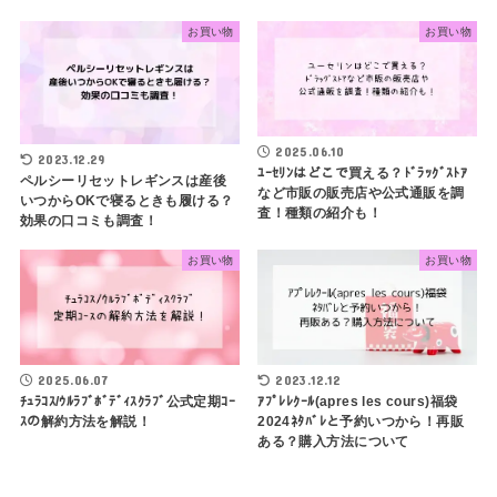
お買い物
お買い物
2025.06.10
2023.12.29
ﾕｰｾﾘﾝはどこで買える？ﾄﾞﾗｯｸﾞｽﾄｱ
ペルシーリセットレギンスは産後
など市販の販売店や公式通販を調
いつからOKで寝るときも履ける？
査！種類の紹介も！
効果の口コミも調査！
お買い物
お買い物
2025.06.07
2023.12.12
ﾁｭﾗｺｽ/ｳﾙﾗﾌﾞﾎﾞﾃﾞｨｽｸﾗﾌﾞ公式定期ｺｰ
ｱﾌﾟﾚﾚｸｰﾙ(apres les cours)福袋
ｽの解約方法を解説！
2024ﾈﾀﾊﾞﾚと予約いつから！再販
ある？購入方法について