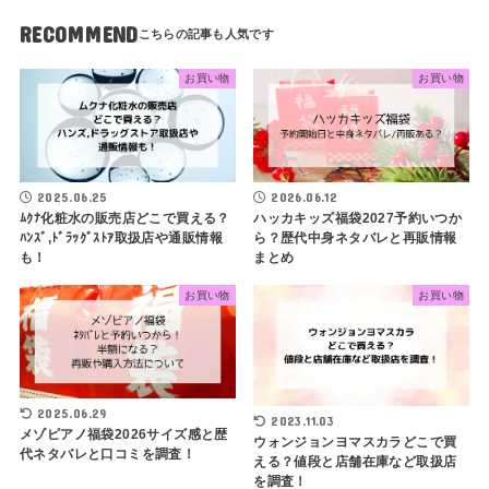
RECOMMEND
お買い物
お買い物
2025.06.25
2026.06.12
ﾑｸﾅ化粧水の販売店どこで買える？
ハッカキッズ福袋2027予約いつか
ﾊﾝｽﾞ,ﾄﾞﾗｯｸﾞｽﾄｱ取扱店や通販情報
ら？歴代中身ネタバレと再販情報
も！
まとめ
お買い物
お買い物
2025.06.29
2023.11.03
メゾピアノ福袋2026サイズ感と歴
ウォンジョンヨマスカラどこで買
代ネタバレと口コミを調査！
える？値段と店舗在庫など取扱店
を調査！