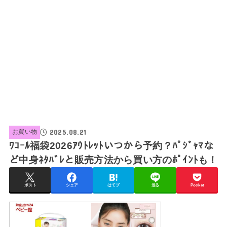
2025.08.21
お買い物
ﾜｺｰﾙ福袋2026ｱｳﾄﾚｯﾄいつから予約？ﾊﾟｼﾞｬﾏな
ど中身ﾈﾀﾊﾞﾚと販売方法から買い方のﾎﾟｲﾝﾄも！
ポスト
シェア
はてブ
送る
Pocket