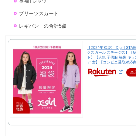
長袖Tシャツ
プリーツスカート
レギパン の合計5点
【2024年福袋】 X-girl ST
クスガール ステージス】【GI
ト】【人気 子供服 福袋 キッ
ア 女】【コンビニ受取対応
楽