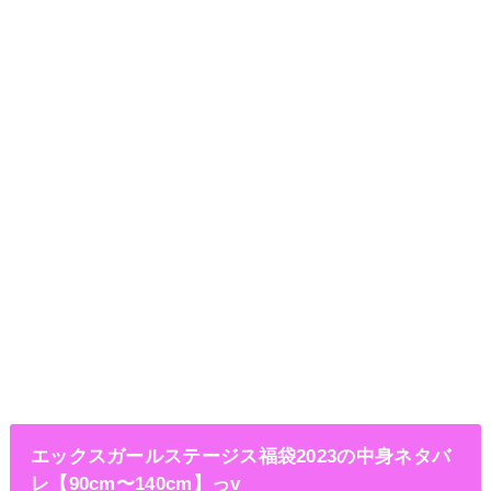
エックスガールステージス福袋2023の中身ネタバ
レ【90cm〜140cm】っv