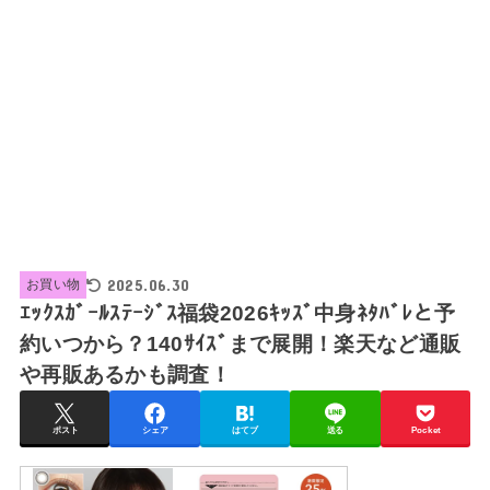
2025.06.30
お買い物
ｴｯｸｽｶﾞｰﾙｽﾃｰｼﾞｽ福袋2026ｷｯｽﾞ中身ﾈﾀﾊﾞﾚと予
約いつから？140ｻｲｽﾞまで展開！楽天など通販
や再販あるかも調査！
ポスト
シェア
はてブ
送る
Pocket