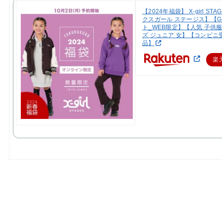
【2024年福袋】 X-girl ST
クスガール ステージス】【GI
ト_WEB限定】【人気 子供服
ズ ジュニア 女】【コンビニ
品】
楽