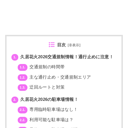
目次
[
非表示
]
久居花火2026交通規制情報！通行止めに注意！
1.
交通規制の時間帯
1.1.
主な通行止め・交通規制エリア
1.2.
迂回ルートと対策
1.3.
久居花火2026の駐車場情報！
2.
専用臨時駐車場はなし！
2.1.
利用可能な駐車場は？
2.2.