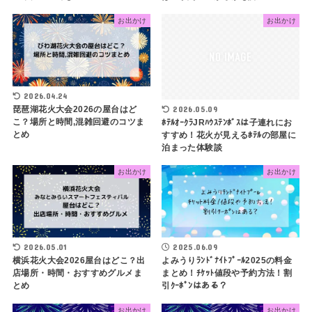
お出かけ
お出かけ
2026.04.24
2026.05.09
琵琶湖花火大会2026の屋台はど
こ？場所と時間,混雑回避のコツま
ﾎﾃﾙｵｰｸﾗJRﾊｳｽﾃﾝﾎﾞｽは子連れにお
とめ
すすめ！花火が見えるﾎﾃﾙの部屋に
泊まった体験談
お出かけ
お出かけ
2026.05.01
2025.06.09
横浜花火大会2026屋台はどこ？出
よみうりﾗﾝﾄﾞﾅｲﾄﾌﾟｰﾙ2025の料金
店場所・時間・おすすめグルメま
まとめ！ﾁｹｯﾄ値段や予約方法！割
とめ
引ｸｰﾎﾟﾝはある？
お出かけ
お出かけ