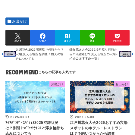
お出かけ
ポスト
シェア
はてブ
送る
Pocket
久居花火2025場所取り何時から？
鎌倉花火大会2026場所取り何時か
穴場,見える場所を調査！雨天の場
ら？混雑避けて見える場所の穴場ｽ
合についても
ﾎﾟｯﾄのおすすめ一覧！
RECOMMEND
お出かけ
お出かけ
2025.06.07
2026.05.08
ｱｸｱﾊﾟﾗﾀﾞｲｽﾊﾟﾃｨｵ2025混雑状況
江戸川花火大会2026おすすめ穴場
は？割引ｸｰﾎﾟﾝやｸﾁｺﾐと浮き輪持ち
スポットのホテル・レストラン
込みについても
は？予約いつからかも調査