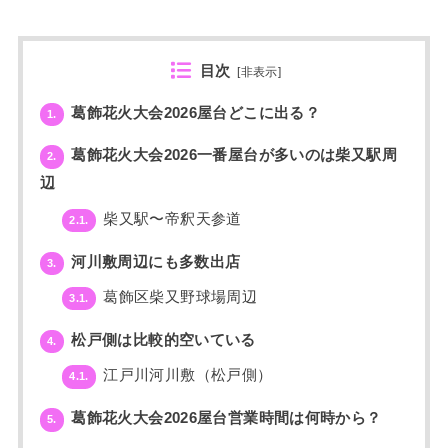
目次
[
非表示
]
葛飾花火大会2026屋台どこに出る？
1.
葛飾花火大会2026一番屋台が多いのは柴又駅周
2.
辺
柴又駅〜帝釈天参道
2.1.
河川敷周辺にも多数出店
3.
葛飾区柴又野球場周辺
3.1.
松戸側は比較的空いている
4.
江戸川河川敷（松戸側）
4.1.
葛飾花火大会2026屋台営業時間は何時から？
5.