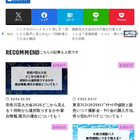
ポスト
シェア
はてブ
送る
Pocket
インスタのインスタント消し方！消
葛飾花火大会2026子連れ穴場スポ
したら相手に見られない？削除後ど
ットは？混雑回避・トイレ・帰りや
うなるか解説
すさ比較
RECOMMEND
お出かけ
お出かけ
2026.06.09
2025.06.17
安倍川花火大会2026どこから見え
東京ｺﾐｺﾝ2025ｾﾚﾌﾞﾁｹｯﾄの値段と販
る？何時から場所取りするかや屋
売いつ？撮影会・ｻｲﾝ会の購入方法,
台情報,雨天の場合についても！
売り切れﾀｲﾐﾝｸﾞについても！
お出かけ
お出かけ