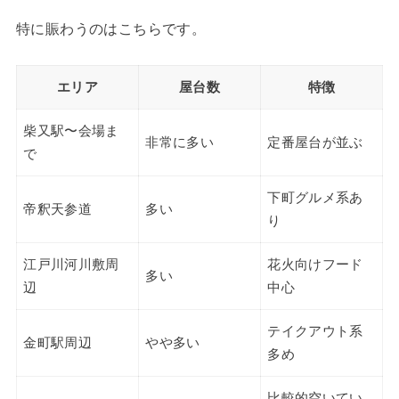
特に賑わうのはこちらです。
エリア
屋台数
特徴
柴又駅〜会場ま
非常に多い
定番屋台が並ぶ
で
下町グルメ系あ
帝釈天参道
多い
り
江戸川河川敷周
花火向けフード
多い
辺
中心
テイクアウト系
金町駅周辺
やや多い
多め
比較的空いてい