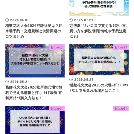
2026.06.03
2025.06.21
稲敷花火大会2026混雑状況は？駐
万博夏ﾊﾟｽいつまで買える?使い方,
車場予約・交通規制と渋滞回避の
買い方を解説!割引情報や予約注意
コツまとめ
点も!
お出かけ
お出かけ
2026.05.27
2026.05.21
稲敷花火大会2025の穴場ｽﾎﾟｯﾄ,ﾁｹｯ
葛飾花火大会2026松戸側穴場で無
ﾄなしでも見れる場所はここ！
料で見える情報と打ち上げ場所,有
料席ﾁｹｯﾄ購入方法も！
お出かけ
お出かけ