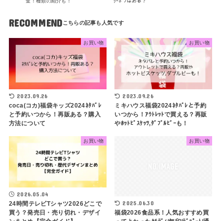
査！種類の紹介も！
ｸｰﾎﾟﾝはある？
RECOMMEND
お買い物
お買い物
2023.09.26
2023.09.26
coca(コカ)福袋キッズ2024ﾈﾀﾊﾞﾚ
ミキハウス福袋2024ﾈﾀﾊﾞﾚと予約
と予約いつから！再販ある？購入
いつから！ｱｳﾄﾚｯﾄで買える？再販
方法について
やﾎｯﾄﾋﾞｽｹｯﾂ,ﾀﾞﾌﾞﾙﾋﾞｰも！
お買い物
お買い物
2026.05.04
2025.06.30
24時間テレビTシャツ2026どこで
買う？発売日・売り切れ・デザイ
福袋2026食品系！人気おすすめ買