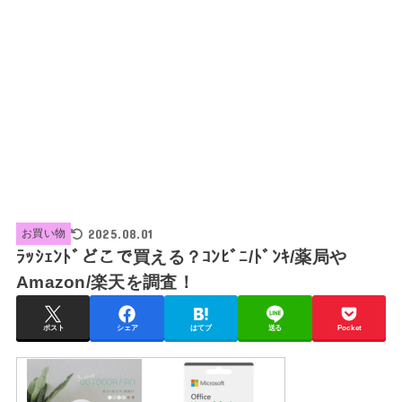
2025.08.01
お買い物
ﾗｯｼｪﾝﾄﾞどこで買える？ｺﾝﾋﾞﾆ/ﾄﾞﾝｷ/薬局や
Amazon/楽天を調査！
ポスト
シェア
はてブ
送る
Pocket