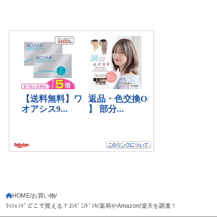
HOME
お買い物
ﾗｯｼｪﾝﾄﾞどこで買える？ｺﾝﾋﾞﾆ/ﾄﾞﾝｷ/薬局やAmazon/楽天を調査！