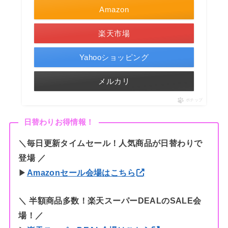
Amazon
楽天市場
Yahooショッピング
メルカリ
ポチップ
日替わりお得情報！
＼
毎日更新タイムセール
！人気商品が日替わりで
登場 ／
▶︎
Amazonセール会場はこちら
＼ 半額商品多数！楽天スーパーDEALのSALE会
場！／