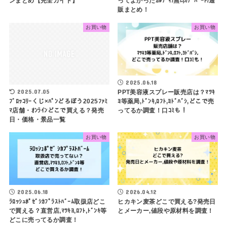
ンまとめ【完全ガイド】
ってよかったｶﾙﾃﾞｨ/無印/ﾃﾞﾊﾟｰﾄ/通
販まとめ！
お買い物
お買い物
2025.06.18
2025.07.05
PPT美容液スプレー販売店は？ﾏﾂｷ
ﾖ等薬局,ﾄﾞﾝｷ,ﾛﾌﾄ,ﾖﾄﾞﾊﾞｼ,どこで売
ﾌﾞﾛｯｺﾘｰくじ×ﾊﾟﾝどろぼう2025ﾌｧﾐ
ってるか調査！口ｺﾐも！
ﾏ店舗・ｵﾝﾗｲﾝどこで買える？発売
日・価格・景品一覧
お買い物
お買い物
2025.06.18
2026.04.12
ﾗﾛｯｼｭﾎﾟｾﾞｼｶﾌﾟﾗｽﾄﾊﾞｰﾑ取扱店どこ
ヒカキン麦茶どこで買える?発売日
で買える？直営店,ﾏﾂｷﾖ,ﾛﾌﾄ,ﾄﾞﾝｷ等
とメーカー,値段や原材料を調査！
どこに売ってるか調査！