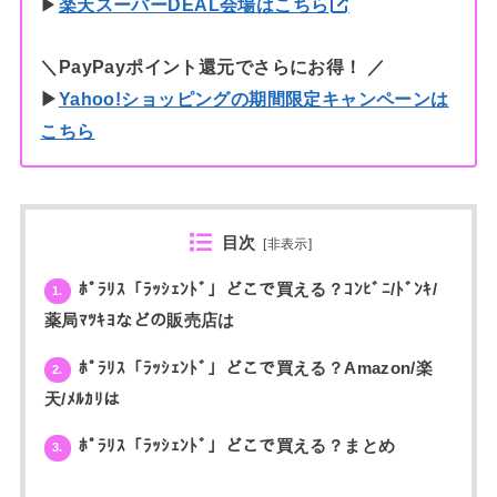
▶︎
楽天スーパーDEAL会場はこちら
＼PayPayポイント還元でさらにお得！ ／
▶︎
Yahoo!ショッピングの期間限定キャンペーンは
こちら
目次
[
非表示
]
ﾎﾟﾗﾘｽ「ﾗｯｼｪﾝﾄﾞ」どこで買える？ｺﾝﾋﾞﾆ/ﾄﾞﾝｷ/
1.
薬局ﾏﾂｷﾖなどの販売店は
ﾎﾟﾗﾘｽ「ﾗｯｼｪﾝﾄﾞ」どこで買える？Amazon/楽
2.
天/ﾒﾙｶﾘは
ﾎﾟﾗﾘｽ「ﾗｯｼｪﾝﾄﾞ」どこで買える？まとめ
3.