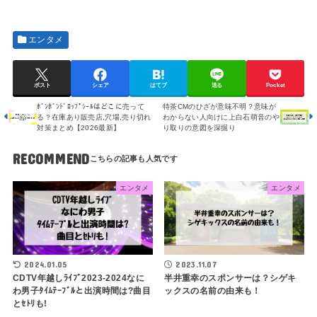
エンタメ
ポスト
シェア
はてブ
送る
Pocket
ﾎﾞﾝﾎﾞﾝﾄﾞﾛｯﾌﾟｼｰﾙはどこに売って
特茶CMのひざが意味不明？意味が
る？在庫あり販売店,穴場,売り切れ
わからない人向けに上白石萌音のや
対策まとめ【2026最新】
り取りの意図を深掘り
RECOMMEND
エンタメ
エンタメ
2024.01.05
2023.11.07
CDTV年越しﾗｲﾌﾞ2023-2024なに
半井重幸のスポンサーは？シゲキ
わ男子ﾀｲﾑﾃｰﾌﾞﾙと出演時間は?曲目
ックスの名前の由来も！
とｾﾄﾘも!