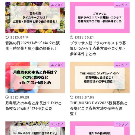
エンタメ
エンタメ
2025.07.14
2026.05.21
音楽の日2025ﾀｲﾑﾃｰﾌﾞﾙは？出演
ブラッサム朝ドラのエキストラ募
者・時間帯と歌う曲の順番も！
集いつから？応募方法やロケ地・
参加条件まとめ
エンタメ
エンタメ
2023.09.28
2025.07.05
月島琉衣の本名と身長は？ｲﾝｽﾀと
THE MUSIC DAY2025観覧募集と
高校などwikiﾌﾟﾛﾌｨｰﾙまとめ
会場どこ？応募方法や倍率も調
査！
エンタメ
エンタメ