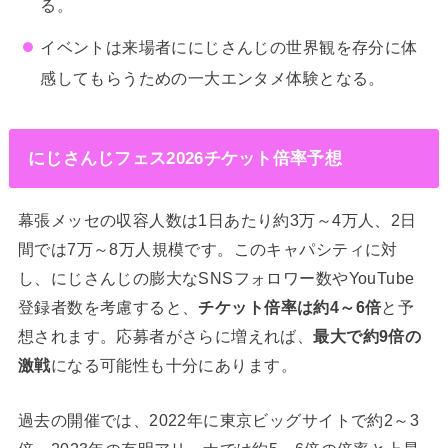
る。
イベントは来場者ににじさんじの世界観を存分に体
感してもらうための一大エンタメ体験となる。
にじさんじフェス2026チケット倍率予想
幕張メッセの収容人数は1日あたり約3万～4万人、2日
間では7万～8万人規模です。このキャパシティに対
し、にじさんじの膨大なSNSフォロワー数やYouTube
登録者数を考慮すると、
チケット倍率は約4～6倍
と予
想されます。応募者がさらに増えれば、
最大で約9倍の
激戦
になる可能性も十分にあります。
過去の開催では、2022年に東京ビッグサイトで約2～3