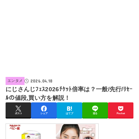
2026.04.18
エンタメ
にじさんじﾌｪｽ2026ﾁｹｯﾄ倍率は？一般/先行/ﾘｾｰ
ﾙの値段,買い方を解説！
ポスト
シェア
はてブ
送る
Pocket