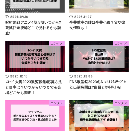
2026.04.16
2023.11.07
呪術廻戦アニメ4期,5期いつから?
半井重幸の姉は半井小絵？父や彼
死滅回遊後編どこで見れるかも調
女情報も！
査!
エンタメ
エンタメ
2023.12.15
2023.12.06
ﾚｺｰﾄﾞ大賞2023観覧募集/応募方法
FNS歌謡祭2023冬NiziUﾀｲﾑﾃｰﾌﾞﾙ
と倍率は？いつからいつまで＆会
と出演時間は?曲目とｾｯﾄﾘｽﾄも!
場どこかも調査！
エンタメ
エンタメ