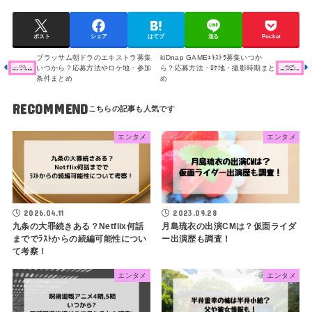
ポスト
シェア
はてブ
送る
Pocket
ブラッサム朝ドラのエキストラ募集
kiDnap GAMEｴｷｽﾄﾗ募集いつか
いつから？応募方法やロケ地・参加
ら？応募方法・ﾛｹ地・撮影時期まと
条件まとめ
め
RECOMMEND
エンタメ
エンタメ
2026.04.11
2023.09.28
九条の大罪続きある？Netflix何話
月島琉衣の出演CMは？仮面ライダ
まででﾗｽﾄからの続編可能性につい
ー出演歴も調査！
て考察！
エンタメ
エンタメ