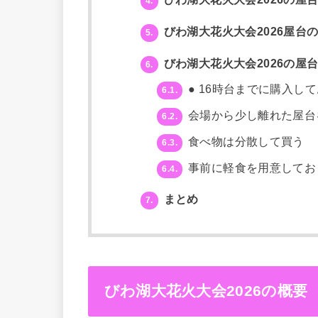
4.
びわ湖大花火大会2026屋台
5.
びわ湖大花火大会2026の屋
6.
● 16時台までに購入し
6.1.
会場から少し離れた屋台
6.2.
食べ物は分散して買う
6.3.
事前に軽食を用意してお
6.4.
まとめ
7.
びわ湖大花火大会2026の概要