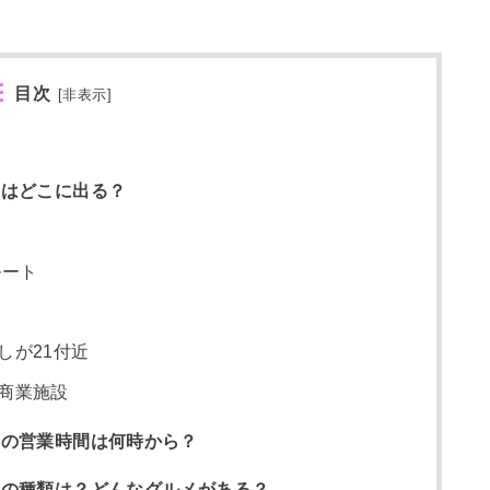
目次
[
非表示
]
要
台はどこに出る？
ルート
しが21付近
商業施設
台の営業時間は何時から？
台の種類は？どんなグルメがある？