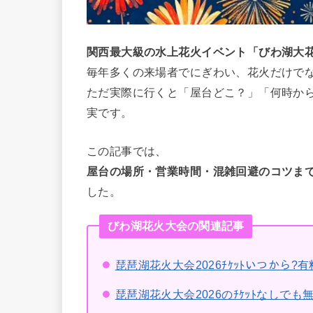
関西最大級の水上花火イベント「びわ湖大花
毎年多くの来場者でにぎわい、花火だけで
ただ実際に行くと「屋台どこ？」「何時か
実です。
この記事では、
屋台の場所・営業時間・混雑回避のコツま
した。
びわ湖花火大会の関連記事
琵琶湖花火大会2026ﾁｹｯﾄいつから?
琵琶湖花火大会2026のﾁｹｯﾄなしで