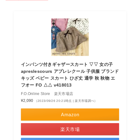
インパンツ付きギャザースカート ▽▽ 女の子
apreslescours アプレレクール 子供服 ブランド
キッズ ベビー スカート ひざ丈 通学 秋 秋物 エ
フオー FO △△ v418013
F.O.Online Store 楽天市場店
¥2,090
（2023/09/26 20:21時点 | 楽天市場調べ）
Amazon
楽天市場