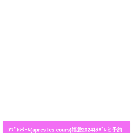
ｱﾌﾟﾚﾚｸｰﾙ(apres les cours)福袋2024ﾈﾀﾊﾞﾚと予約