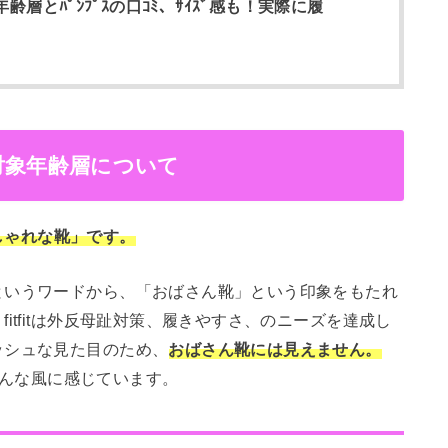
年齢層とﾊﾟﾝﾌﾟｽの口ｺﾐ、ｻｲｽﾞ感も！実際に履
！対象年齢層について
おしゃれな靴」です。
というワードから、「おばさん靴」という印象をもたれ
itfitは外反母趾対策、履きやすさ、のニーズを達成し
ッシュな見た目のため、
おばさん靴には見えません。
、そんな風に感じています。