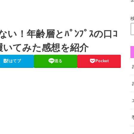
ゃない！年齢層とﾊﾟﾝﾌﾟｽの口ｺ
に履いてみた感想を紹介
はてブ
送る
Pocket