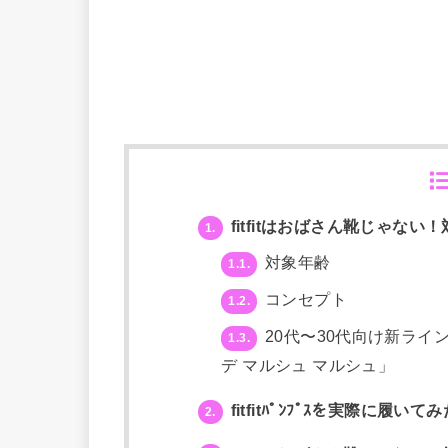
fitfitはおばさん靴じゃな
1.
対象年齢
1.1.
コンセプト
1.2.
20代〜30代向け新ライン「fi
1.3.
デ マルシュ マルシュ」
fitfitﾊﾟﾝﾌﾟｽを実際に履い
2.