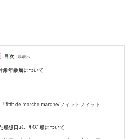
目次
[
非表示
]
い！対象年齢層について
tfit de marche marche/フィットフィット
てみた感想口ｺﾐ、ｻｲｽﾞ感について