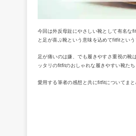
今回は外反母趾にやさしい靴として有名なfi
と足が喜ぶ靴という意味を込めてfitfitと
足が痛いのは嫌、でも履きやすさ重視の靴
ッタリのfitfitのおしゃれな履きやすい靴
愛用する筆者の感想と共にfitfitについ