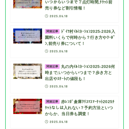
いつからいつまで？点灯時間,ﾁｹｯﾄ前
売り券など割引情報！
2025.06.18
ﾄﾞｲﾂ村ｲﾙﾐﾈｰｼｮﾝ2025-2026入
関連記事
園料いくらで何時から？行き方やｸｰﾎﾟ
ﾝ,前売り券について！
2025.06.18
丸の内ｲﾙﾐﾈｰｼｮﾝ2025-2026何
関連記事
時まで,いつからいつまで？歩き方と
出店やｽｹｰﾄの値段も！
2025.06.18
赤ﾚﾝｶﾞ倉庫ｸﾘｽﾏｽﾏｰｹｯﾄ2025ﾁ
関連記事
ｹｯﾄなしは入れない？予約方法といつ
からか、当日券も調査！
2025.06.18