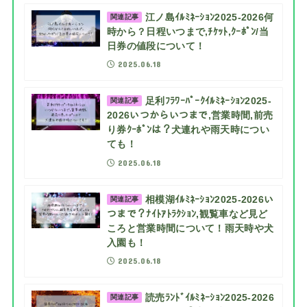
江ノ島ｲﾙﾐﾈｰｼｮﾝ2025-2026何
関連記事
時から？日程いつまで,ﾁｹｯﾄ,ｸｰﾎﾟﾝ/当
日券の値段について！
2025.06.18
足利ﾌﾗﾜｰﾊﾟｰｸｲﾙﾐﾈｰｼｮﾝ2025-
関連記事
2026いつからいつまで,営業時間,前売
り券ｸｰﾎﾟﾝは？犬連れや雨天時につい
ても！
2025.06.18
相模湖ｲﾙﾐﾈｰｼｮﾝ2025-2026い
関連記事
つまで？ﾅｲﾄｱﾄﾗｸｼｮﾝ,観覧車など見ど
ころと営業時間について！雨天時や犬
入園も！
2025.06.18
読売ﾗﾝﾄﾞｲﾙﾐﾈｰｼｮﾝ2025-2026
関連記事