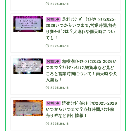
2025.06.18
足利ﾌﾗﾜｰﾊﾟｰｸｲﾙﾐﾈｰｼｮﾝ2025-
関連記事
2026いつからいつまで,営業時間,前売
り券ｸｰﾎﾟﾝは？犬連れや雨天時につい
ても！
2025.06.18
相模湖ｲﾙﾐﾈｰｼｮﾝ2025-2026い
関連記事
つまで？ﾅｲﾄｱﾄﾗｸｼｮﾝ,観覧車など見ど
ころと営業時間について！雨天時や犬
入園も！
2025.06.18
読売ﾗﾝﾄﾞｲﾙﾐﾈｰｼｮﾝ2025-2026
関連記事
いつからいつまで？点灯時間,ﾁｹｯﾄ前
売り券など割引情報！
2025.06.18