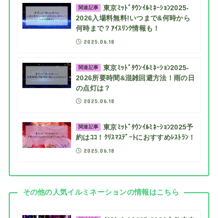
東京ﾐｯﾄﾞﾀｳﾝｲﾙﾐﾈｰｼｮﾝ2025-
関連記事
2026入場料無料!いつまで&何時から
何時まで？ｱｲｽﾘﾝｸ情報も！
2025.06.18
東京ﾐｯﾄﾞﾀｳﾝｲﾙﾐﾈｰｼｮﾝ2025-
関連記事
2026所要時間&混雑回避方法！雨の日
の点灯は？
2025.06.18
東京ﾐｯﾄﾞﾀｳﾝｲﾙﾐﾈｰｼｮﾝ2025予
関連記事
約はｺｺ！ｸﾘｽﾏｽﾃﾞｰﾄにおすすめﾚｽﾄﾗﾝ！
2025.06.18
その他の人気イルミネーションの情報はこちら