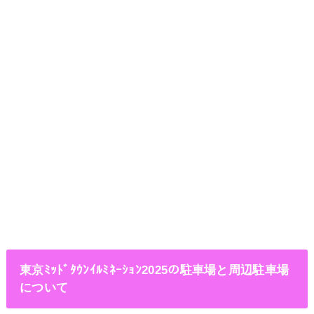
東京ﾐｯﾄﾞﾀｳﾝｲﾙﾐﾈｰｼｮﾝ2025の駐車場と周辺駐車場
について