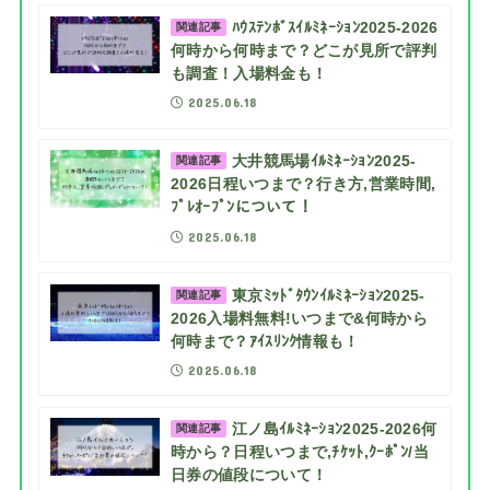
ﾊｳｽﾃﾝﾎﾞｽｲﾙﾐﾈｰｼｮﾝ2025-2026
関連記事
何時から何時まで？どこが見所で評判
も調査！入場料金も！
2025.06.18
大井競馬場ｲﾙﾐﾈｰｼｮﾝ2025-
関連記事
2026日程いつまで？行き方,営業時間,
ﾌﾟﾚｵｰﾌﾟﾝについて！
2025.06.18
東京ﾐｯﾄﾞﾀｳﾝｲﾙﾐﾈｰｼｮﾝ2025-
関連記事
2026入場料無料!いつまで&何時から
何時まで？ｱｲｽﾘﾝｸ情報も！
2025.06.18
江ノ島ｲﾙﾐﾈｰｼｮﾝ2025-2026何
関連記事
時から？日程いつまで,ﾁｹｯﾄ,ｸｰﾎﾟﾝ/当
日券の値段について！