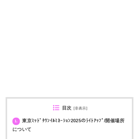
目次
[
非表示
]
東京ﾐｯﾄﾞﾀｳﾝｲﾙﾐﾈｰｼｮﾝ2025のﾗｲﾄｱｯﾌﾟ/開催場所
1.
について