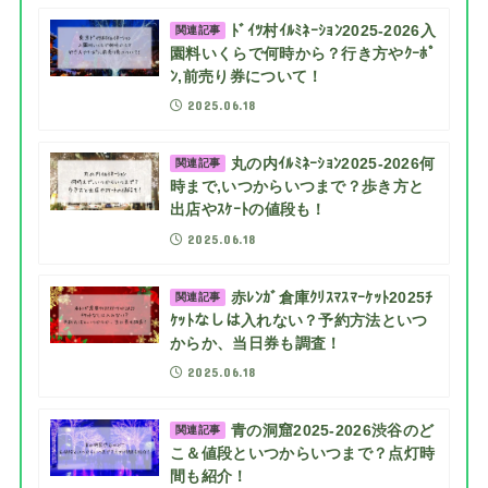
ﾄﾞｲﾂ村ｲﾙﾐﾈｰｼｮﾝ2025-2026入
関連記事
園料いくらで何時から？行き方やｸｰﾎﾟ
ﾝ,前売り券について！
2025.06.18
丸の内ｲﾙﾐﾈｰｼｮﾝ2025-2026何
関連記事
時まで,いつからいつまで？歩き方と
出店やｽｹｰﾄの値段も！
2025.06.18
赤ﾚﾝｶﾞ倉庫ｸﾘｽﾏｽﾏｰｹｯﾄ2025ﾁ
関連記事
ｹｯﾄなしは入れない？予約方法といつ
からか、当日券も調査！
2025.06.18
青の洞窟2025-2026渋谷のど
関連記事
こ＆値段といつからいつまで？点灯時
間も紹介！