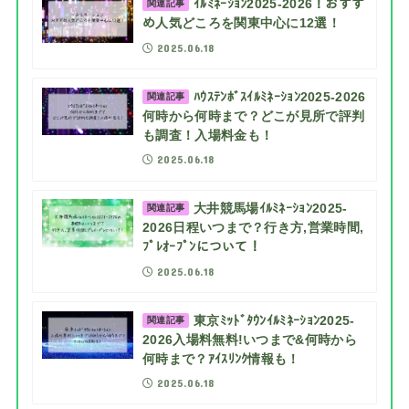
ｲﾙﾐﾈｰｼｮﾝ2025-2026！おすす
関連記事
め人気どころを関東中心に12選！
2025.06.18
ﾊｳｽﾃﾝﾎﾞｽｲﾙﾐﾈｰｼｮﾝ2025-2026
関連記事
何時から何時まで？どこが見所で評判
も調査！入場料金も！
2025.06.18
大井競馬場ｲﾙﾐﾈｰｼｮﾝ2025-
関連記事
2026日程いつまで？行き方,営業時間,
ﾌﾟﾚｵｰﾌﾟﾝについて！
2025.06.18
東京ﾐｯﾄﾞﾀｳﾝｲﾙﾐﾈｰｼｮﾝ2025-
関連記事
2026入場料無料!いつまで&何時から
何時まで？ｱｲｽﾘﾝｸ情報も！
2025.06.18