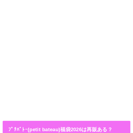
ﾌﾟﾁﾊﾞﾄｰ(petit bateau)福袋2026は再販ある？