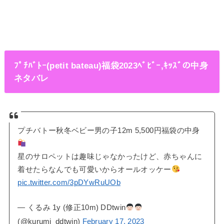
ﾌﾟﾁﾊﾞﾄｰ(petit bateau)福袋2023ﾍﾞﾋﾞｰ,ｷｯｽﾞの中身
ネタバレ
プチバトー秋冬ベビー男の子12m 5,500円福袋の中身
星のサロペットは趣味じゃなかったけど、赤ちゃんに
着せたらなんでも可愛いからオールオッケー
pic.twitter.com/3pDYwRuUOb
— くるみ 1y (修正10m) DDtwin
(@kurumi_ddtwin)
February 17, 2023