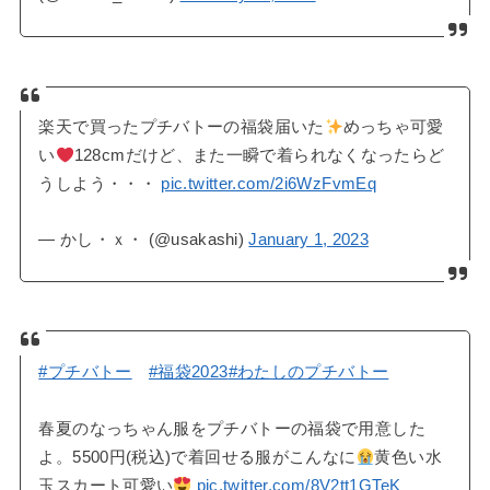
楽天で買ったプチバトーの福袋届いた
めっちゃ可愛
い
128cmだけど、また一瞬で着られなくなったらど
うしよう・・・
pic.twitter.com/2i6WzFvmEq
— かし・ｘ・ (@usakashi)
January 1, 2023
#プチバトー
#福袋2023
#わたしのプチバトー
春夏のなっちゃん服をプチバトーの福袋で用意した
よ。5500円(税込)で着回せる服がこんなに
黄色い水
玉スカート可愛い
pic.twitter.com/8V2tt1GTeK