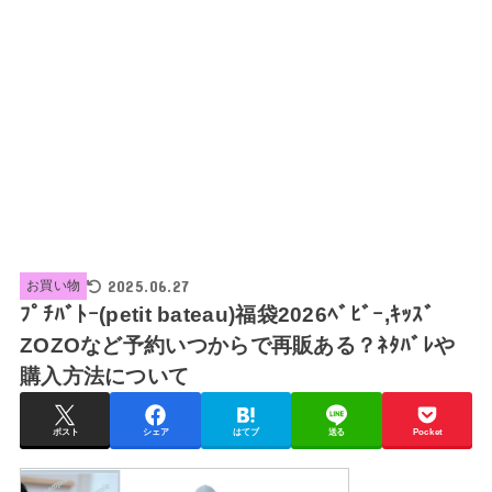
2025.06.27
お買い物
ﾌﾟﾁﾊﾞﾄｰ(petit bateau)福袋2026ﾍﾞﾋﾞｰ,ｷｯｽﾞ
ZOZOなど予約いつからで再販ある？ﾈﾀﾊﾞﾚや
購入方法について
ポスト
シェア
はてブ
送る
Pocket