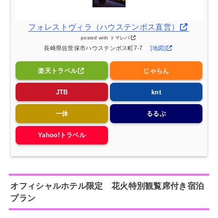
フォレストヴィラ（ハウステンボス直営）
posted with
トマレバ
長崎県佐世保市ハウステンボス町7-7
[地図]
楽天トラベル
じゃらん
JTB
knt
一休
るるぶ
Yahoo!トラベル
オフィシャルホテル限定 花火特別観覧席付き宿泊
プラン