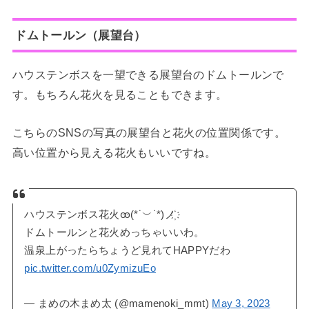
ドムトールン（展望台）
ハウステンボスを一望できる展望台のドムトールンで
す。もちろん花火を見ることもできます。
こちらのSNSの写真の展望台と花火の位置関係です。
高い位置から見える花火もいいですね。
ハウステンボス花火ꙭ(*˙︶˙*)ノ҉
ドムトールンと花火めっちゃいいわ。
温泉上がったらちょうど見れてHAPPYだわ
pic.twitter.com/u0ZymizuEo
— まめの木まめ太 (@mamenoki_mmt)
May 3, 2023