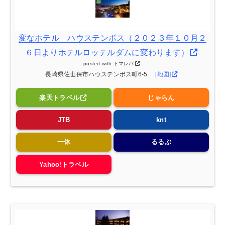
変なホテル ハウステンボス（２０２３年１０月２
６日よりホテルロッテルダムに変わります）
posted with
トマレバ
長崎県佐世保市ハウステンボス町6-5
[地図]
楽天トラベル
じゃらん
JTB
knt
一休
るるぶ
Yahoo!トラベル