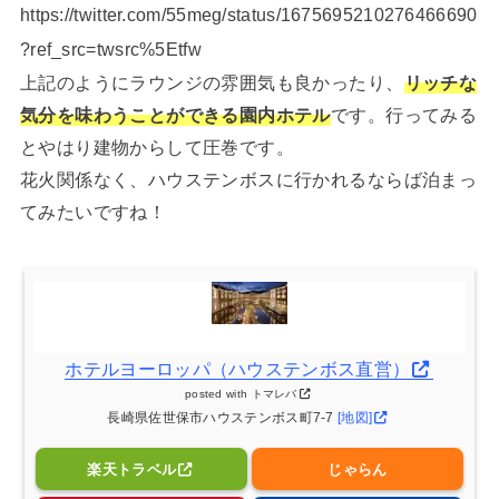
https://twitter.com/55meg/status/1675695210276466690
?ref_src=twsrc%5Etfw
上記のようにラウンジの雰囲気も良かったり、
リッチな
気分を味わうことができる園内ホテル
です。行ってみる
とやはり建物からして圧巻です。
花火関係なく、ハウステンボスに行かれるならば泊まっ
てみたいですね！
ホテルヨーロッパ（ハウステンボス直営）
posted with
トマレバ
長崎県佐世保市ハウステンボス町7-7
[地図]
楽天トラベル
じゃらん