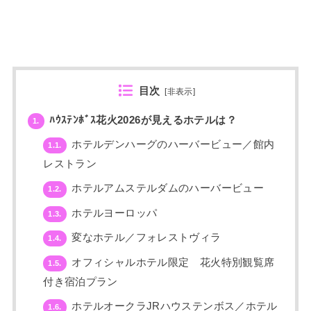
目次
[
非表示
]
ﾊｳｽﾃﾝﾎﾞｽ花火2026が見えるホテルは？
1.
ホテルデンハーグのハーバービュー／館内
1.1.
レストラン
ホテルアムステルダムのハーバービュー
1.2.
ホテルヨーロッパ
1.3.
変なホテル／フォレストヴィラ
1.4.
オフィシャルホテル限定 花火特別観覧席
1.5.
付き宿泊プラン
ホテルオークラJRハウステンボス／ホテル
1.6.