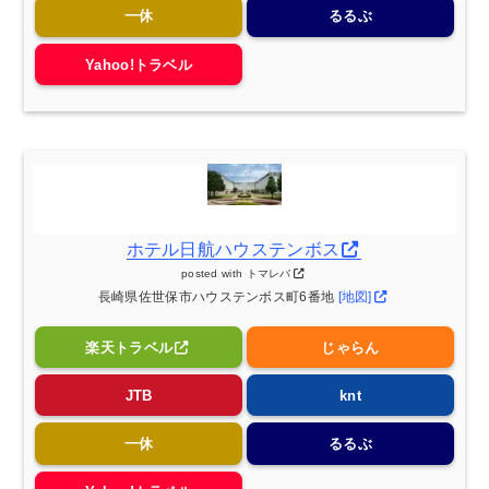
一休
るるぶ
Yahoo!トラベル
ホテル日航ハウステンボス
posted with
トマレバ
長崎県佐世保市ハウステンボス町6番地
[地図]
楽天トラベル
じゃらん
JTB
knt
一休
るるぶ