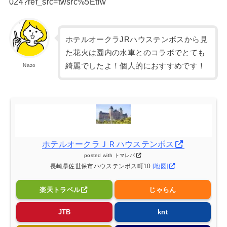
024?ref_src=twsrc%5Etfw
ホテルオークラJRハウステンボスから見
た花火は園内の水車とのコラボでとても
綺麗でしたよ！個人的におすすめです！
Nazo
ホテルオークラＪＲハウステンボス
posted with
トマレバ
長崎県佐世保市ハウステンボス町10
[地図]
楽天トラベル
じゃらん
JTB
knt