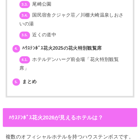
尾崎公園
3.3.
国民宿舎クジャク荘／川棚大崎温泉しおさ
3.4.
いの湯
近くの道中
3.5.
ﾊｳｽﾃﾝﾎﾞｽ花火2025の花火特別観覧席
4.
ホテルデンハーグ前会場「花火特別観覧
4.1.
席」
まとめ
5.
ﾊｳｽﾃﾝﾎﾞｽ花火2026が見えるホテルは？
複数のオフィシャルホテルを持つハウステンボスです。