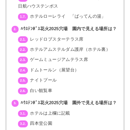
日航ハウステンボス
ホテルローレライ 「ばってんの湯」
1.7.
ﾊｳｽﾃﾝﾎﾞｽ花火2025穴場 園内で見える場所は？
2.
レッドロブスターテラス席
2.1.
ホテルアムステルダム護岸（ホテル裏）
2.2.
ゲームミュージアムテラス席
2.3.
ドムトールン（展望台）
2.4.
ナイトプール
2.5.
白い観覧車
2.6.
ﾊｳｽﾃﾝﾎﾞｽ花火2025穴場 園外で見える場所は？
3.
ホテルは上欄に記載
3.1.
四本堂公園
3.2.