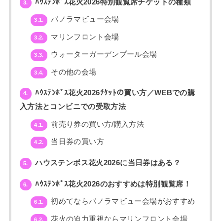
ﾊｳｽﾃﾝﾎﾞｽ花火2026特別観覧席チケットの種類
3.
パノラマビュー会場
3.1.
マリンフロント会場
3.2.
ウォーターガーデンプール会場
3.3.
その他の会場
3.4.
ﾊｳｽﾃﾝﾎﾞｽ花火2026ﾁｹｯﾄの買い方／WEBでの購
4.
入方法とコンビニでの受取方法
前売り券の買い方/購入方法
4.1.
当日券の買い方
4.2.
ハウステンボス花火2026に当日券はある？
5.
ﾊｳｽﾃﾝﾎﾞｽ花火2026のおすすめは特別観覧席！
6.
初めてならパノラマビュー会場がおすすめ
6.1.
花火の迫力重視ならマリンフロント会場
6.2.