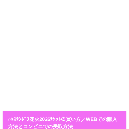
ﾊｳｽﾃﾝﾎﾞｽ花火2026ﾁｹｯﾄの買い方／WEBでの購入
方法とコンビニでの受取方法