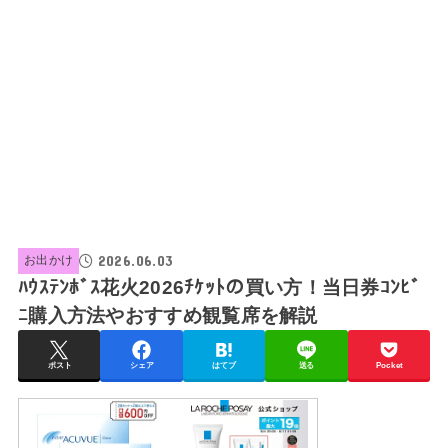
2026.06.03
お出かけ
ﾊｳｽﾃﾝﾎﾞｽ花火2026ﾁｹｯﾄの買い方！当日券ｺﾝﾋﾞ
ﾆ購入方法やおすすめ観覧席を解説
ポスト
シェア
はてブ
送る
Pocket