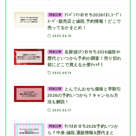
ｱﾝﾊﾟﾝﾏﾝおせち2026ｲｵﾝ,ｺｰﾌﾟ/
関連記事
ｽｰﾊﾟｰ販売店と値段,予約情報！どこで
売ってるかまとめ！
2025.06.10
名探偵ｺﾅﾝおせち2026値段や
関連記事
歴代といつから予約か調査！売り切れ
前にどこで買えるか要ﾁｪｯｸ！
2025.08.19
とんでんおせち価格と早割引
関連記事
2026の予約いつから？キャンセル方
法も解説！
2025.06.17
ｻﾝﾘｵおせち2026予約いつか
関連記事
ら？中身,値段,通販情報&歴代まと