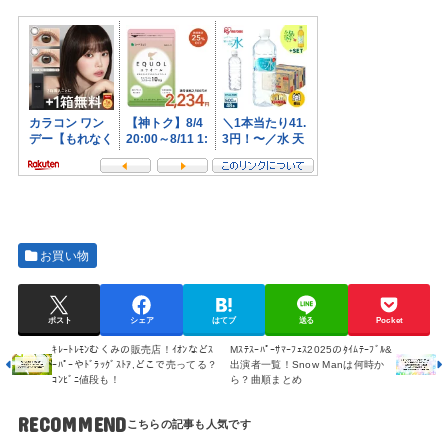
お買い物
ポスト
シェア
はてブ
送る
Pocket
ｷﾚｰﾄﾚﾓﾝむくみの販売店！ｲｵﾝなどｽ
Mｽﾃｽｰﾊﾟｰｻﾏｰﾌｪｽ2025のﾀｲﾑﾃｰﾌﾞﾙ&
ｰﾊﾟｰやﾄﾞﾗｯｸﾞｽﾄｱ,どこで売ってる？
出演者一覧！Snow Manは何時か
ｺﾝﾋﾞﾆ値段も！
ら？曲順まとめ
RECOMMEND