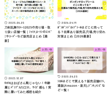
2025.06.25
2026.04.19
刀剣乱舞ｳｴﾊｰｽ2025の売り場・取
ﾎﾞﾝﾎﾞﾝﾄﾞﾛｯﾌﾟｼｰﾙはどこに売って
り扱い店舗一覧｜ﾌｧﾐﾏ,ﾛｰｿﾝのｺﾝﾋﾞ
る？在庫あり販売店,穴場,売り切れ
ﾆやｽｰﾊﾟｰなど販売店まとめ【最
対策まとめ【2026最新】
新】
お買い物
お買い物
2025.06.25
2023.12.07
ｼﾛﾙはどこで買える？販売店舗ﾛﾌﾄ,
fitfitはおばさん靴じゃない！年齢
通販(Amazon・楽天),ﾄﾞﾝｷ,ﾊﾝｽﾞな
層とﾊﾟﾝﾌﾟｽの口ｺﾐ、ｻｲｽﾞ感も！実
ど一覧！
際に履いてみた感想を紹介