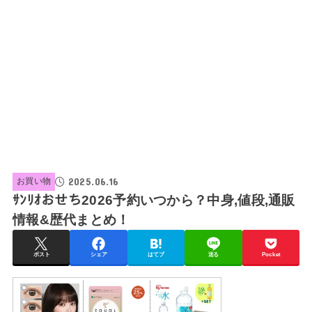
2025.06.16
お買い物
ｻﾝﾘｵおせち2026予約いつから？中身,値段,通販
情報&歴代まとめ！
ポスト
シェア
はてブ
送る
Pocket