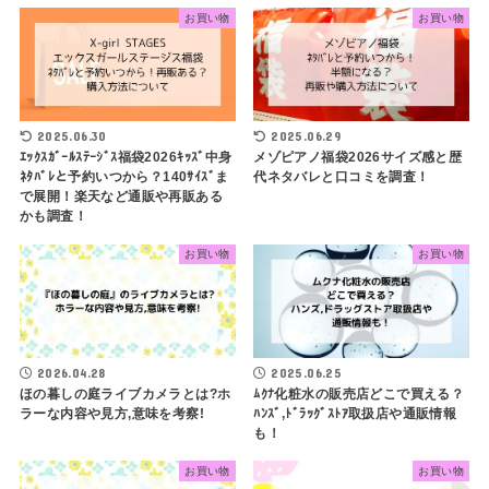
お買い物
お買い物
2025.06.30
2025.06.29
ｴｯｸｽｶﾞｰﾙｽﾃｰｼﾞｽ福袋2026ｷｯｽﾞ中身
メゾピアノ福袋2026サイズ感と歴
ﾈﾀﾊﾞﾚと予約いつから？140ｻｲｽﾞま
代ネタバレと口コミを調査！
で展開！楽天など通販や再販ある
かも調査！
お買い物
お買い物
2026.04.28
2025.06.25
ほの暮しの庭ライブカメラとは?ホ
ﾑｸﾅ化粧水の販売店どこで買える？
ラーな内容や見方,意味を考察!
ﾊﾝｽﾞ,ﾄﾞﾗｯｸﾞｽﾄｱ取扱店や通販情報
も！
お買い物
お買い物