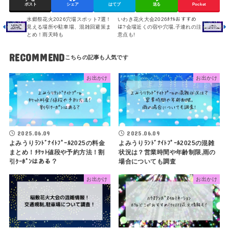
ポスト
シェア
はてブ
送る
Pocket
水郷祭花火2026穴場スポット7選！
いわき花火大会2026ﾎﾃﾙおすすめ
見える場所や駐車場、混雑回避策ま
は?会場近くの宿や穴場,子連れの注
とめ！雨天時も
意点も!
RECOMMEND
お出かけ
お出かけ
2025.06.09
2025.06.09
よみうりﾗﾝﾄﾞﾅｲﾄﾌﾟｰﾙ2025の料金
よみうりﾗﾝﾄﾞﾅｲﾄﾌﾟｰﾙ2025の混雑
まとめ！ﾁｹｯﾄ値段や予約方法！割
状況は？営業時間や年齢制限,雨の
引ｸｰﾎﾟﾝはある？
場合についても調査
お出かけ
お出かけ