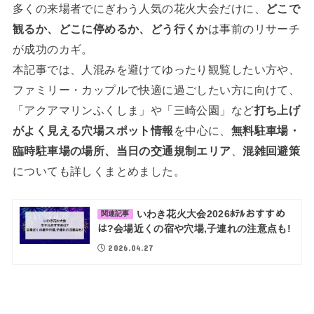
多くの来場者でにぎわう人気の花火大会だけに、
どこで
観るか、どこに停めるか、どう行くか
は事前のリサーチ
が成功のカギ。
本記事では、人混みを避けてゆったり観覧したい方や、
ファミリー・カップルで快適に過ごしたい方に向けて、
「アクアマリンふくしま」や「三崎公園」など
打ち上げ
がよく見える穴場スポット情報
を中心に、
無料駐車場・
臨時駐車場の場所、当日の交通規制エリア
、
混雑回避策
についても詳しくまとめました。
いわき花火大会2026ﾎﾃﾙおすすめ
関連記事
は?会場近くの宿や穴場,子連れの注意点も!
2026.04.27