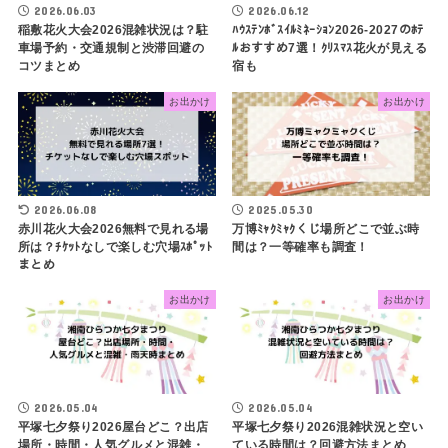
2026.06.03
2026.06.12
稲敷花火大会2026混雑状況は？駐
ﾊｳｽﾃﾝﾎﾞｽｲﾙﾐﾈｰｼｮﾝ2026-2027のﾎﾃ
車場予約・交通規制と渋滞回避の
ﾙおすすめ7選！ｸﾘｽﾏｽ花火が見える
コツまとめ
宿も
お出かけ
お出かけ
2026.06.08
2025.05.30
赤川花火大会2026無料で見れる場
万博ﾐｬｸﾐｬｸくじ場所どこで並ぶ時
所は？ﾁｹｯﾄなしで楽しむ穴場ｽﾎﾟｯﾄ
間は？一等確率も調査！
まとめ
お出かけ
お出かけ
2026.05.04
2026.05.04
平塚七夕祭り2026屋台どこ？出店
平塚七夕祭り2026混雑状況と空い
場所・時間・人気グルメと混雑・
ている時間は？回避方法まとめ