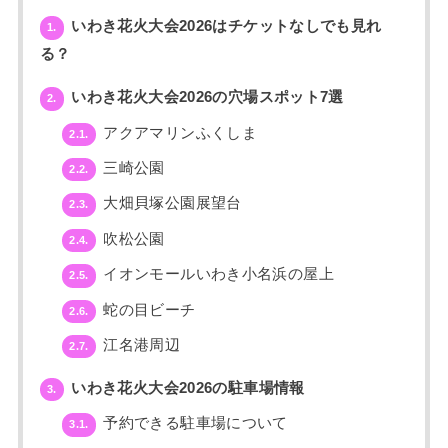
いわき花火大会2026はチケットなしでも見れ
1.
る？
いわき花火大会2026の穴場スポット7選
2.
アクアマリンふくしま
2.1.
三崎公園
2.2.
大畑貝塚公園展望台
2.3.
吹松公園
2.4.
イオンモールいわき小名浜の屋上
2.5.
蛇の目ビーチ
2.6.
江名港周辺
2.7.
いわき花火大会2026の駐車場情報
3.
予約できる駐車場について
3.1.